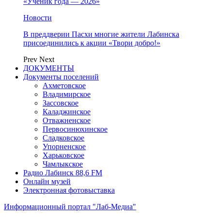
«Ученик года — 2026»
Новости
В преддверии Пасхи многие жители Лабинска
присоединились к акции «Твори добро!»
Prev
Next
ДОКУМЕНТЫ
Документы поселений
Ахметовское
Владимирское
Зассовское
Каладжинское
Отважненское
Первосинюхинское
Сладковское
Упорненское
Харьковское
Чамлыкское
Радио Лабинск 88,6 FM
Онлайн музей
Электронная фотовыставка
Информационный портал "Лаб-Медиа"