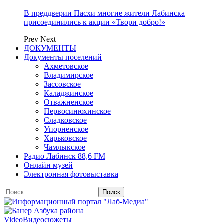
В преддверии Пасхи многие жители Лабинска
присоединились к акции «Твори добро!»
Prev
Next
ДОКУМЕНТЫ
Документы поселений
Ахметовское
Владимирское
Зассовское
Каладжинское
Отважненское
Первосинюхинское
Сладковское
Упорненское
Харьковское
Чамлыкское
Радио Лабинск 88,6 FM
Онлайн музей
Электронная фотовыставка
Video
Видеосюжеты