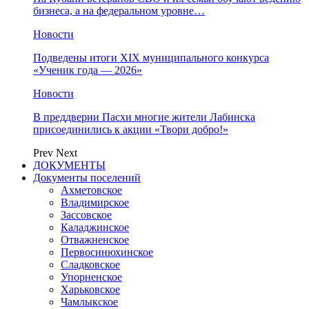
бизнеса, а на федеральном уровне…
Новости
Подведены итоги XIX муниципального конкурса
«Ученик года — 2026»
Новости
В преддверии Пасхи многие жители Лабинска
присоединились к акции «Твори добро!»
Prev
Next
ДОКУМЕНТЫ
Документы поселений
Ахметовское
Владимирское
Зассовское
Каладжинское
Отважненское
Первосинюхинское
Сладковское
Упорненское
Харьковское
Чамлыкское