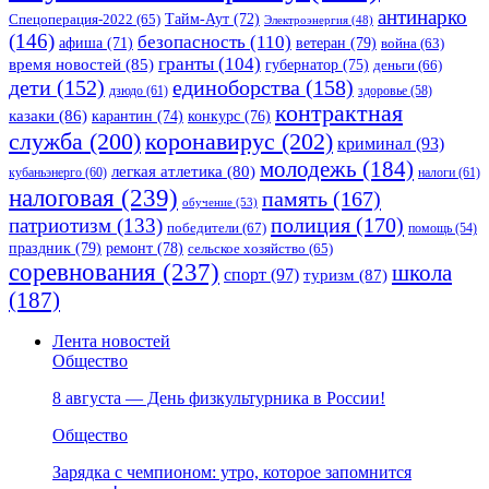
антинарко
Спецоперация-2022
(65)
Тайм-Аут
(72)
Электроэнергия
(48)
(146)
безопасность
(110)
ветеран
(79)
афиша
(71)
война
(63)
гранты
(104)
время новостей
(85)
губернатор
(75)
деньги
(66)
единоборства
(158)
дети
(152)
дзюдо
(61)
здоровье
(58)
контрактная
казаки
(86)
карантин
(74)
конкурс
(76)
коронавирус
(202)
служба
(200)
криминал
(93)
молодежь
(184)
легкая атлетика
(80)
кубаньэнерго
(60)
налоги
(61)
налоговая
(239)
память
(167)
обучение
(53)
полиция
(170)
патриотизм
(133)
победители
(67)
помощь
(54)
праздник
(79)
ремонт
(78)
сельское хозяйство
(65)
соревнования
(237)
школа
спорт
(97)
туризм
(87)
(187)
Лента новостей
Общество
8 августа — День физкультурника в России!
Общество
Зарядка с чемпионом: утро, которое запомнится