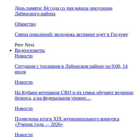
День памяти: 84 года со дня начала оккупации
Лабинского района
Общество
Смена поколений: молодежь активнее идет в Госдуму
Prev
Next
Видеосюжеты
Новости
Ситуация с топливом в Лабинском районе на 9:00, 14
июля
Новости
На Кубани ветеранов СВО и их семьи обучают ведению
бизнеса, а на федеральном уровне…
Новости
Подведены итоги XIX муниципального конкурса
«Ученик года — 2026»
Новости