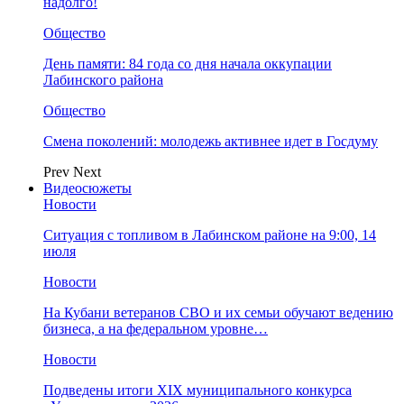
надолго!
Общество
День памяти: 84 года со дня начала оккупации
Лабинского района
Общество
Смена поколений: молодежь активнее идет в Госдуму
Prev
Next
Видеосюжеты
Новости
Ситуация с топливом в Лабинском районе на 9:00, 14
июля
Новости
На Кубани ветеранов СВО и их семьи обучают ведению
бизнеса, а на федеральном уровне…
Новости
Подведены итоги XIX муниципального конкурса