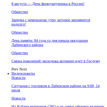
8 августа — День физкультурника в России!
Общество
Зарядка с чемпионом: утро, которое запомнится
надолго!
Общество
День памяти: 84 года со дня начала оккупации
Лабинского района
Общество
Смена поколений: молодежь активнее идет в Госдуму
Prev
Next
Видеосюжеты
Новости
Ситуация с топливом в Лабинском районе на 9:00, 14
июля
Новости
На Кубани ветеранов СВО и их семьи обучают ведению