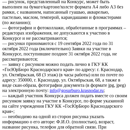
— рисунок, представленный на Конкурс, может быть
выполнен на бумаге/картоне/холсте формата А4 либо А3 без
рамки, с названием, написанный гуашью, акварелью,
пастелью, маслом, темперой, карандашами и фломастерами
(по желанию);
— фотографии и фотоколлажи, обработанные в программах –
редакторах изображения, не допускаются к участию в
Конкурсе и не рассматриваются;
— рисунки принимаются с 19 сентября 2022 года по 31
октября 2022 года (включительно) Заявки на участие в
Конкурсе, поступившие позднее 31 октября 2022 года, не
рассматриваются;
— заявку с рисунком можно подать лично в ГКУ КК
«ГосЮрБюро Краснодарского края» по адресу: г. Краснодар,
ул. Октябрьская, 68 (3 этаж) (в часы работы) или по почте по
адресу: 350000, г. Краснодар, ул. Октябрьская, 68, а также в
виде скан-образа, фотографии документа (в формате jpg, jpeg)
на электронную почту:
info@gosurburo.krasnodar.ru
;
— каждый участник Конкурса должен подать вместе со своим
рисунком заявку на участие в Конкурсе, по форме указанной
на сайте учреждения ГКУ КК «ГосЮрБюро Краснодарского
края»;
— необходимо на одной из сторон рисунка указать
информацию о его авторе: Ф.И.О. (полностью), возраст,
название рисунка, телефон для обратной связи. При