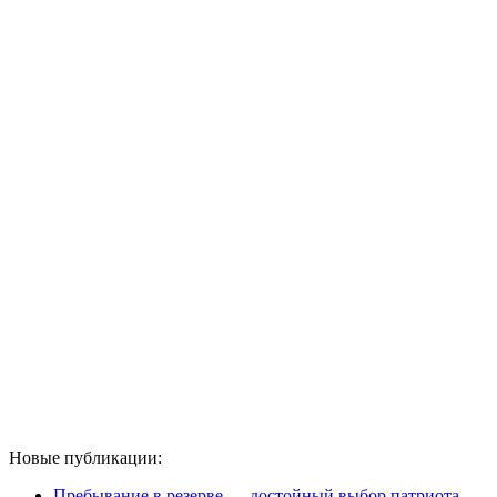
Новые публикации:
Пребывание в резерве — достойный выбор патриота