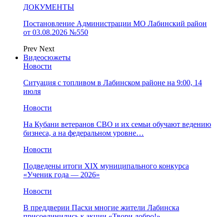
ДОКУМЕНТЫ
Постановление Администрации МО Лабинский район
от 03.08.2026 №550
Prev
Next
Видеосюжеты
Новости
Ситуация с топливом в Лабинском районе на 9:00, 14
июля
Новости
На Кубани ветеранов СВО и их семьи обучают ведению
бизнеса, а на федеральном уровне…
Новости
Подведены итоги XIX муниципального конкурса
«Ученик года — 2026»
Новости
В преддверии Пасхи многие жители Лабинска
присоединились к акции «Твори добро!»