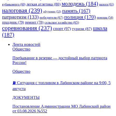
молодежь
(184)
легкая атлетика
(80)
кубаньэнерго
(60)
налоги
(61)
налоговая
(239)
память
(167)
обучение
(53)
полиция
(170)
патриотизм
(133)
победители
(67)
помощь
(54)
праздник
(79)
ремонт
(78)
сельское хозяйство
(65)
соревнования
(237)
школа
спорт
(97)
туризм
(87)
(187)
Лента новостей
Общество
Пребывание в резерве — достойный выбор патриота
России!
Общество
⛽️ Ситуация с топливом в Лабинском районе на 9:00, 5
августа
ДОКУМЕНТЫ
Постановление Администрации МО Лабинский район
от 03.08.2026 №552