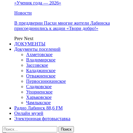
«Ученик года — 2026»
Новости
В преддверии Пасхи многие жители Лабинска
присоединились к акции «Твори добро!»
Prev
Next
ДОКУМЕНТЫ
Документы поселений
Ахметовское
Владимирское
Зассовское
Каладжинское
Отважненское
Первосинюхинское
Сладковское
Упорненское
Харьковское
Чамлыкское
Радио Лабинск 88,6 FM
Онлайн музей
Электронная фотовыставка