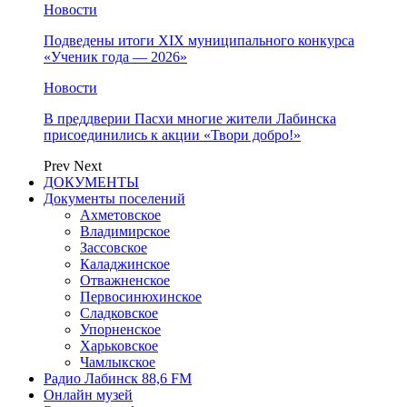
Новости
Подведены итоги XIX муниципального конкурса
«Ученик года — 2026»
Новости
В преддверии Пасхи многие жители Лабинска
присоединились к акции «Твори добро!»
Prev
Next
ДОКУМЕНТЫ
Документы поселений
Ахметовское
Владимирское
Зассовское
Каладжинское
Отважненское
Первосинюхинское
Сладковское
Упорненское
Харьковское
Чамлыкское
Радио Лабинск 88,6 FM
Онлайн музей